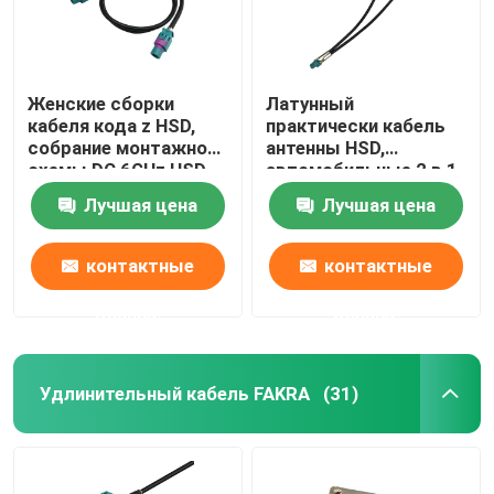
Женские сборки
Латунный
кабеля кода z HSD,
практически кабель
собрание монтажной
антенны HSD,
схемы DC 6GHz HSD
автомобильные 2 в 1
автомобильное
кабеле GVIF
Лучшая цена
Лучшая цена
контактные
контактные
данные
данные
Удлинительный кабель FAKRA
(31)