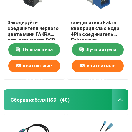
Закодируйте
соединителя Fakra
соединители черного
квадрацикла c кода
цвета мини FAKRA
4Pin соединитель
для держателя PCB
Fakra мини
прямоугольного
прямоугольный мини
Лучшая цена
Лучшая цена
для PCB
контактные
контактные
данные
данные
Сборка кабеля HSD
(40)