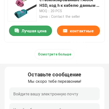
HSD, код h к кабелю данным по
z FAKRA высокоскоростному
MOQ：20 PCS
Мини соединители FAKRA
Цена：Contact the seller
Сборка кабеля HSD
Лучшая цена
контактные
данные
Удлинительный кабель FAKRA
Осмотрите больше
Коаксиальный кабель FAKRA
Оставьте сообщение
Переходник антенны FAKRA
Мы скоро тебе перезвоним!
Кабель FAKRA HSD
Кабель HSD LVDS