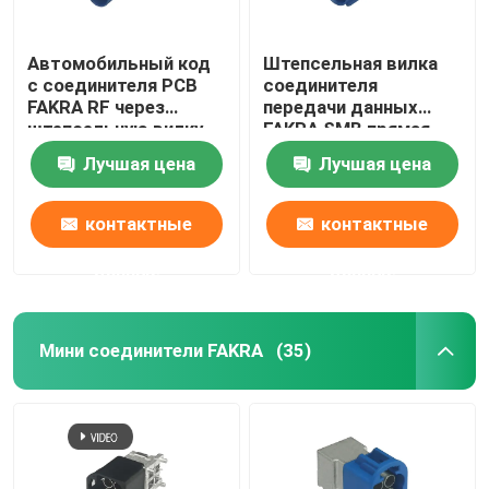
Автомобильный код
Штепсельная вилка
c соединителя PCB
соединителя
FAKRA RF через
передачи данных
штепсельную вилку
FAKRA SMB прямая
отверстия
для держателя
Лучшая цена
Лучшая цена
прямоугольную
панели PCB
контактные
контактные
данные
данные
Мини соединители FAKRA
(35)