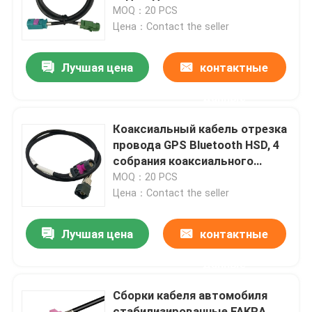
MOQ：20 PCS
Цена：Contact the seller
О нас
Лучшая цена
контактные
Тур по фабрике
данные
Контроль качества
Коаксиальный кабель отрезка
провода GPS Bluetooth HSD, 4
собрания коаксиального
Свяжитесь с нами
кабеля Pin LVDS FAKRA
MOQ：20 PCS
Цена：Contact the seller
Сделать запрос
Лучшая цена
контактные
Соединитель FAKRA HSD
данные
Сборки кабеля автомобиля
Соединитель PCB FAKRA
стабилизированные FAKRA