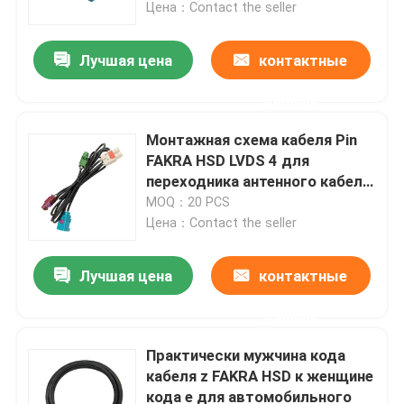
Цена：Contact the seller
Лучшая цена
контактные
данные
Монтажная схема кабеля Pin
FAKRA HSD LVDS 4 для
переходника антенного кабеля
автомобиля
MOQ：20 PCS
Цена：Contact the seller
Лучшая цена
контактные
Дом
данные
Товары
Практически мужчина кода
кабеля z FAKRA HSD к женщине
кода e для автомобильного
Видео