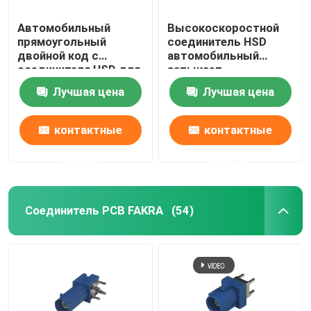
Автомобильный
Высокоскоростной
прямоугольный
соединитель HSD
двойной код c
автомобильный
соединителя HSD для
затыкает
держателя PCB
прямоугольный
Лучшая цена
Лучшая цена
держатель PCB 4+4
Pin
контактные
контактные
данные
данные
Соединитель PCB FAKRA
(54)