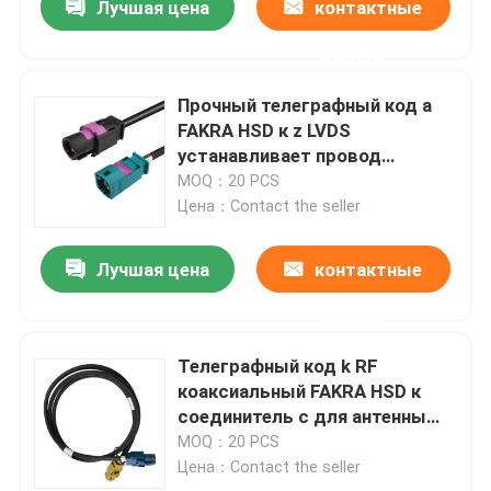
Лучшая цена
контактные
данные
Прочный телеграфный код a
FAKRA HSD к z LVDS
устанавливает провод
проводки для автомобильного
MOQ：20 PCS
Цена：Contact the seller
Лучшая цена
контактные
данные
Телеграфный код k RF
коаксиальный FAKRA HSD к
соединитель c для антенны
автомобиля
MOQ：20 PCS
Цена：Contact the seller