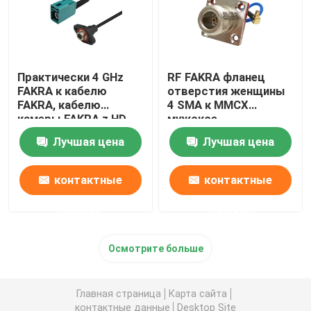
Практически 4 GHz
RF FAKRA фланец
FAKRA к кабелю
отверстия женщины
FAKRA, кабелю
4 SMA к MMCX
камеры FAKRA z HD
мужское
женскому
прямоугольному
Лучшая цена
Лучшая цена
контактные
контактные
данные
данные
Осмотрите больше
Главная страница
Карта сайта
контактные данные
Desktop Site