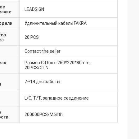
ое
LEADSIGN
вание
одели
Удлинительный кабель FAKRA
тво
20 PCS
за
Contact the seller
вая
Размер Giftbox: 260*220*80mm,
20PCS/CTN
7~14 дня работы
и
L/C, T/T, западное соединение
а
200000PCS/Month
ости