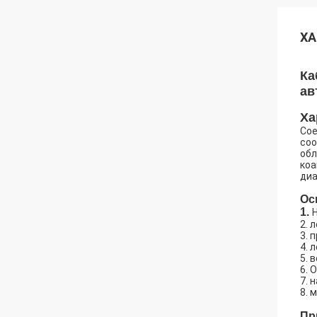
ХА
Ка
ав
Ха
Сое
соо
обл
коа
диа
Ос
1.
2. 
3. 
4. 
5. 
6. 
7. 
8. 
Пр