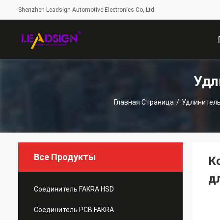
Shenzhen Leadsign Automotive Electronics Co,.Ltd
Удл
С
Главная Страница
/
Удлинитель
Все Продукты
К
д
Соединитель FAKRA HSD
Соединитель PCB FAKRA