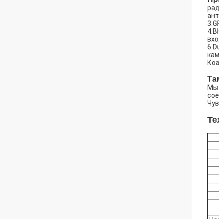
рад
ант
3.G
4.B
вхо
6.D
кам
Коа
Та
Мы 
сое
Чув
Те