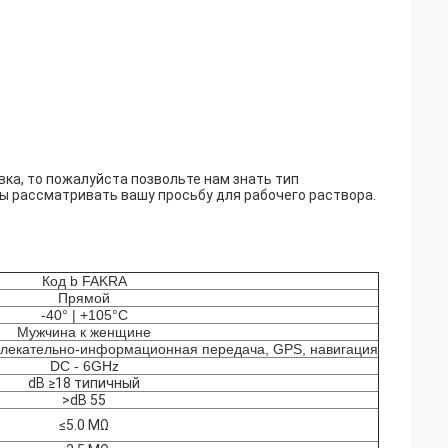
ка, то пожалуйста позвольте нам знать тип
вы рассматривать вашу просьбу для рабочего раствора.
Код b FAKRA
Прямой
-40° | +105°C
Мужчина к женщине
влекательно-информационная передача, GPS, навигация
DC - 6GHz
dB ≥18 типичный
>dB 55
≤5.0 MΩ