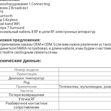
иооборудование 1.Connecting
енна 2.Broadcast
PS
luetooth
д 5.Keyless
ual-band WiFi
ера 7.Surround
ксиальный кабель 8.RF в цепи RF электронных аппаратур
можня предложения:
признаваем заказы OEM и ODM. Если вам нужна различная установ
динителя FAKRA потребовал, и длина кабеля, и мы будем счастли
ствуйте свободным связаться мы.
хнические данные:
Номер модели
Ориентация
Диапазон температур
Род
Применение
Телематика, мультимедиа, раз
Частота
Потеря возвращения
Утечка RF
Разбивочное контактное
сопротивление