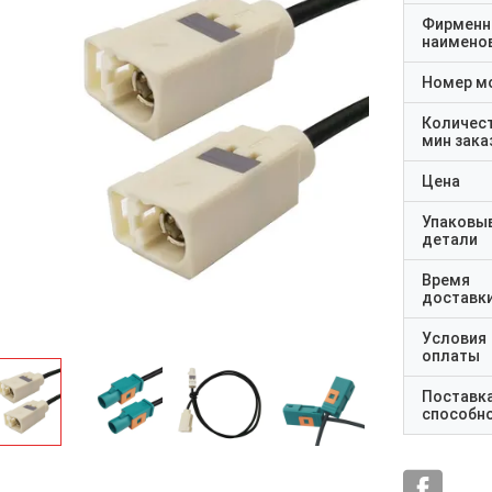
Фирменн
наимено
Номер м
Количес
мин зака
Цена
Упаковы
детали
Время
доставк
Условия
оплаты
Поставк
способн