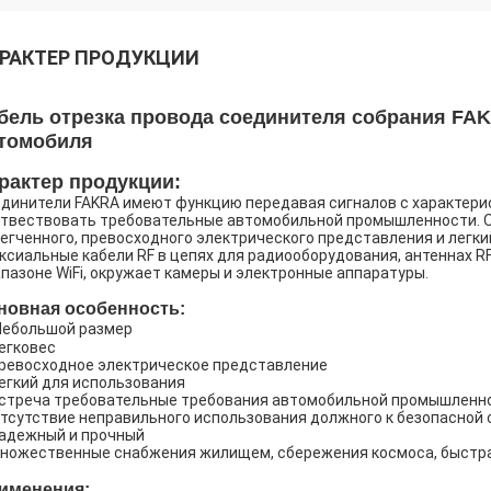
РАКТЕР ПРОДУКЦИИ
бель отрезка провода соединителя собрания FA
томобиля
рактер продукции:
динители FAKRA имеют функцию передавая сигналов с характерис
твествовать требовательные автомобильной промышленности. О
егченного, превосходного электрического представления и легк
ксиальные кабели RF в цепях для радиооборудования, антеннах RF п
пазоне WiFi, окружает камеры и электронные аппаратуры.
новная особенность:
Небольшой размер
легковес
превосходное электрическое представление
легкий для использования
встреча требовательные требования автомобильной промышленн
Отсутствие неправильного использования должного к безопасной
надежный и прочный
множественные снабжения жилищем, сбережения космоса, быстр
именения: