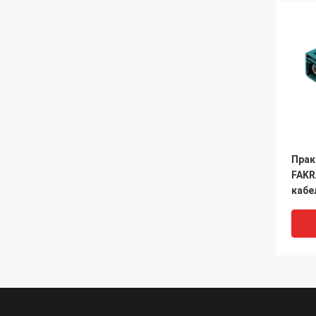
Прак
FAKR
кабе
HD ж