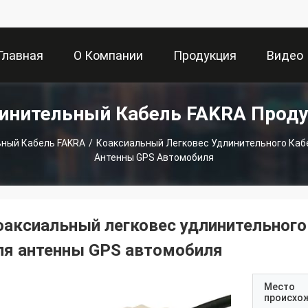
Главная
О Компании
Продукция
Видео
инительный Кабель FAKRA Прод
траница
ный Кабель FAKRA
/
Коаксиальный Легковес Удлинительного Каб
Антенны GPS Автомобиля
оаксиальный легковес удлинительного
ля антенны GPS автомобиля
Место
происхо