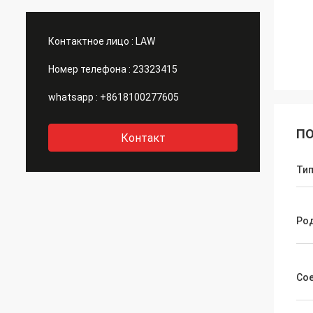
Контактное лицо :
LAW
Номер телефона :
23323415
whatsapp :
+8618100277605
ПО
Контакт
Ти
Ро
Со