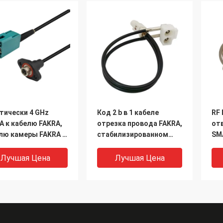
тически 4 GHz
Код 2 b в 1 кабеле
RF
A к кабелю FAKRA,
отрезка провода FAKRA,
от
лю камеры FAKRA z
стабилизированном
SM
енскому
кабеле переходника
пр
антенны радио FAKRA
Лучшая Цена
Лучшая Цена