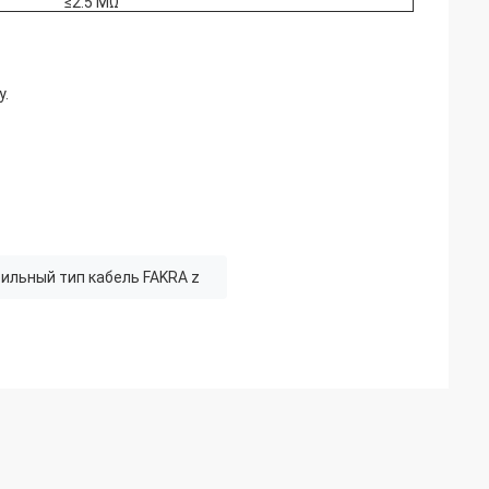
≤2.5 MΩ
у.
ильный тип кабель FAKRA z