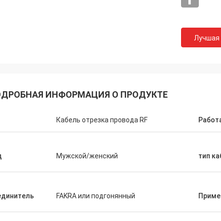
Лучшая
ДРОБНАЯ ИНФОРМАЦИЯ О ПРОДУКТЕ
п
Кабель отрезка провода RF
Работ
д
Мужской/женский
тип ка
единитель
FAKRA или подгонянный
Приме