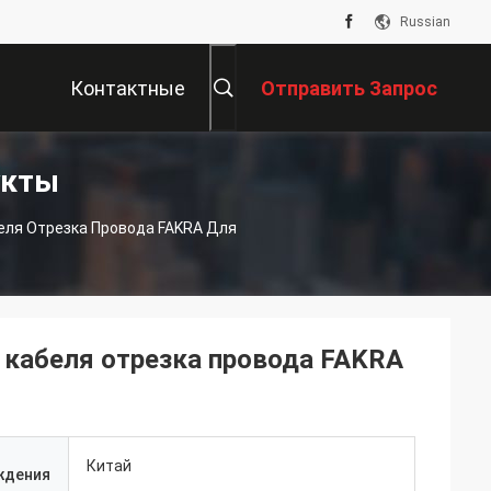
Russian
Контактные
Отправить Запрос
укты
Данные
еля Отрезка Провода FAKRA Для
 кабеля отрезка провода FAKRA
Китай
ждения