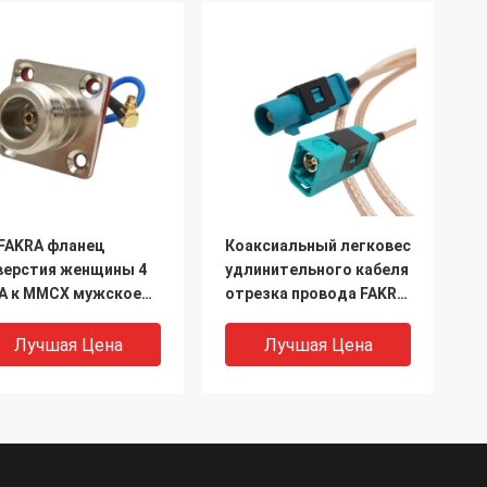
 FAKRA фланец
Коаксиальный легковес
верстия женщины 4
удлинительного кабеля
A к MMCX мужское
отрезка провода FAKRA
ямоугольному
для антенны GPS
автомобиля
Лучшая Цена
Лучшая Цена