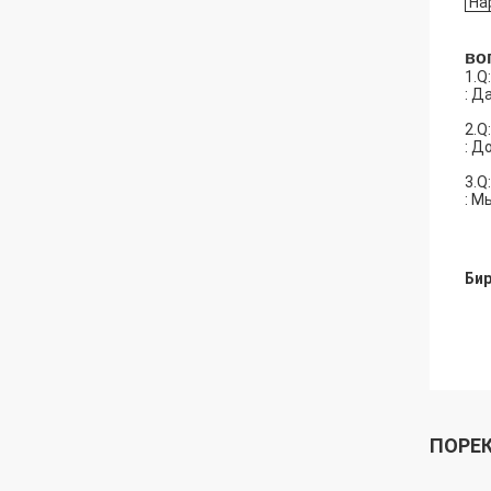
На
во
1.Q
: Д
2.Q
: Д
3.Q
: М
Бир
ПОРЕ