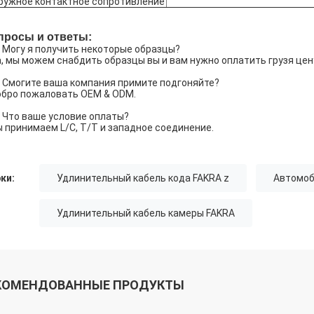
ружное контактное сопротивление
просы и ответы:
: Могу я получить некоторые образцы?
а, мы можем снабдить образцы вы и вам нужно оплатить грузя цен
: Смогите ваша компания примите подгоняйте?
обро пожаловать OEM & ODM.
: Что ваше условие оплаты?
ы принимаем L/C, T/T и западное соединение.
ки:
Удлинительный кабель кода FAKRA z
Автомоб
Удлинительный кабель камеры FAKRA
КОМЕНДОВАННЫЕ ПРОДУКТЫ